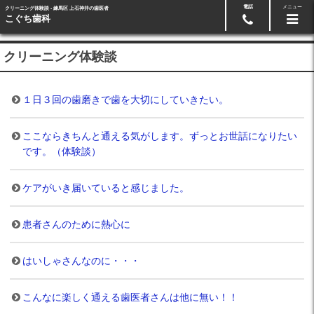
電話
メニュー
クリーニング体験談 - 練馬区 上石神井の歯医者
Googleマップ
03-5991-3918
こぐち歯科
クリーニング体験談
１日３回の歯磨きで歯を大切にしていきたい。
ここならきちんと通える気がします。ずっとお世話になりたい
です。（体験談）
ケアがいき届いていると感じました。
患者さんのために熱心に
はいしゃさんなのに・・・
こんなに楽しく通える歯医者さんは他に無い！！