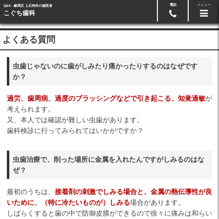
電話
メニュー
Q&A - 練馬区 上石神井の歯医者
Googleマップ
03-5991-3918
こぐち歯科
よくある質問
虫歯じゃないのに歯がしみたり痛かったりするのはなぜです
か？
過労、歯周病、過度のブラッシングなどで引き起こる、知覚過敏
が
考えられます。
又、本人では確認が難しい虫歯があります。
歯科検診に行ってみられてはいかがですか？
虫歯治療で、削った場所に金属を入れたんですがしみるのはな
ぜ？
最初のうちは、
接着剤の刺激でしみる場合と、金属の熱伝導性が良
いために、（特に冷たいものが）しみる
場合があります。
しばらくすると歯の中で防御皮膜ができるので徐々に痛みは和らい