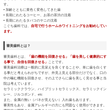
す。
• 加齢とともに黄色く変色してきた歯
• 長期にわたるコーヒー、お茶の茶渋の沈着
• 長期にわたるタバコのヤニの沈着
こぐち歯科では、
自宅で行うホームホワイトニングをお勧めしてい
ます。
審美歯科とは？
審美歯科とは、
「歯の機能を回復させる」「歯を美しく健康的にす
る事で、自信を回復させる」
ことです。
審美歯科治療は一般的に見栄えを良くすることや、単に歯を白くす
る事だと考えられがちですが、外見上見える部分だけでなく、口の
中の噛む機能を回復させ、その上でさらに歯を美しく見せる事と当
院は考えています。
セラミッククラウン、ハイブリットセラミックス、セラミックイン
レー、ジルコボンド、etc
また、金属の無い（バネが見えない）入れ歯もあります。
審美性もあり、金属アレルギーの方にも問題なく使用ができます。