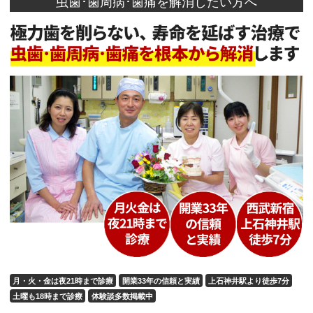
虫歯･歯周病･歯痛を解消したい方へ
月・火・金は夜21時まで診療
開業33年の信頼と実績
上石神井駅より徒歩7分
土曜も18時まで診療
体験談多数掲載中