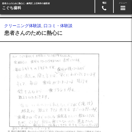
電話
メニュー
患者さんのために熱心に - 練馬区 上石神井の歯医者
Googleマップ
03-5991-3918
こぐち歯科
クリーニング体験談
,
口コミ・体験談
患者さんのために熱心に