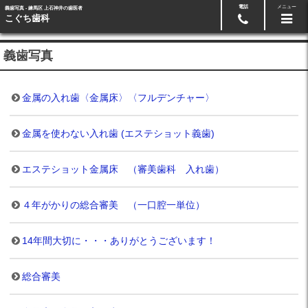
電話
メニュー
義歯写真 - 練馬区 上石神井の歯医者
Googleマップ
03-5991-3918
こぐち歯科
義歯写真
金属の入れ歯〈金属床〉〈フルデンチャー〉
金属を使わない入れ歯 (エステショット義歯)
エステショット金属床 （審美歯科 入れ歯）
４年がかりの総合審美 （一口腔一単位）
14年間大切に・・・ありがとうございます！
総合審美