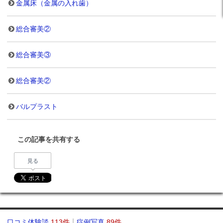
金属床（金属の入れ歯）
総合審美②
総合審美③
総合審美②
バルプラスト
この記事を共有する
見る
口コミ体験談
113件
症例写真
89件