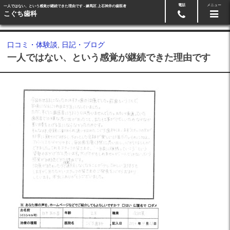
電話
メニュー
一人ではない、という感覚が継続できた理由です - 練馬区 上石神井の歯医者
Googleマップ
03-5991-3918
こぐち歯科
口コミ・体験談
,
日記・ブログ
一人ではない、という感覚が継続できた理由です