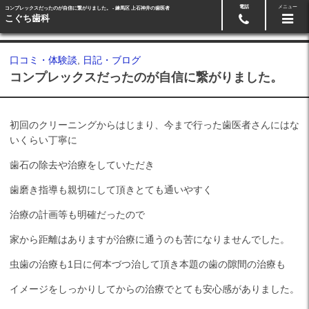
電話
メニュー
コンプレックスだったのが自信に繋がりました。 - 練馬区 上石神井の歯医者
Googleマップ
03-5991-3918
こぐち歯科
口コミ・体験談
,
日記・ブログ
コンプレックスだったのが自信に繋がりました。
初回のクリーニングからはじまり、今まで行った歯医者さんにはな
いくらい丁寧に
歯石の除去や治療をしていただき
歯磨き指導も親切にして頂きとても通いやすく
治療の計画等も明確だったので
家から距離はありますが治療に通うのも苦になりませんでした。
虫歯の治療も1日に何本づつ治して頂き本題の歯の隙間の治療も
イメージをしっかりしてからの治療でとても安心感がありました。