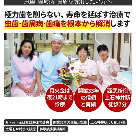
虫歯･歯周病･歯痛を解消したい方へ
月・火・金は夜21時まで診療
開業33年の信頼と実績
上石神井駅より徒歩7分
土曜も18時まで診療
体験談多数掲載中