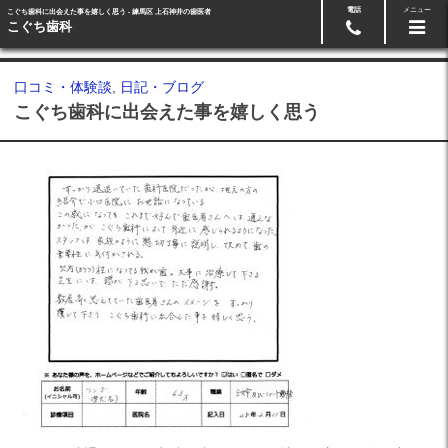
電話
メニュー
こぐち歯科に出会えた事を嬉しく思う - 練馬区 上石神井の歯医者
Googleマップ
03-5991-3918
こぐち歯科
口コミ・体験談
,
日記・ブログ
こぐち歯科に出会えた事を嬉しく思う