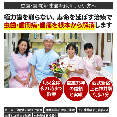
虫歯･歯周病･歯痛を解消したい方へ
月・火・金は夜21時まで診療
開業33年の信頼と実績
上石神井駅より徒歩7分
土曜も18時まで診療
体験談多数掲載中