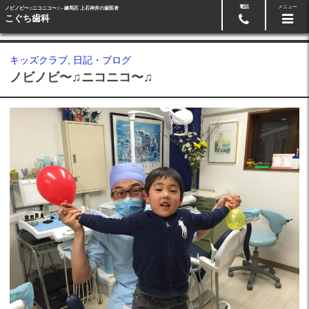
電話
メニュー
ノビノビ〜♫ニコニコ〜♫ - 練馬区 上石神井の歯医者
Googleマップ
03-5991-3918
こぐち歯科
キッズクラブ
,
日記・ブログ
ノビノビ〜♫ニコニコ〜♫