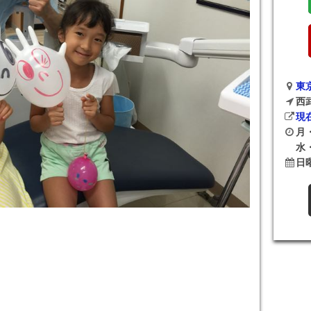
東京
西
現
月・
水・
日