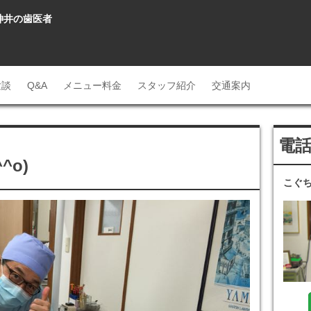
石神井の歯医者
験談
Q&A
メニュー料金
スタッフ紹介
交通案内
電
^o)
こぐ