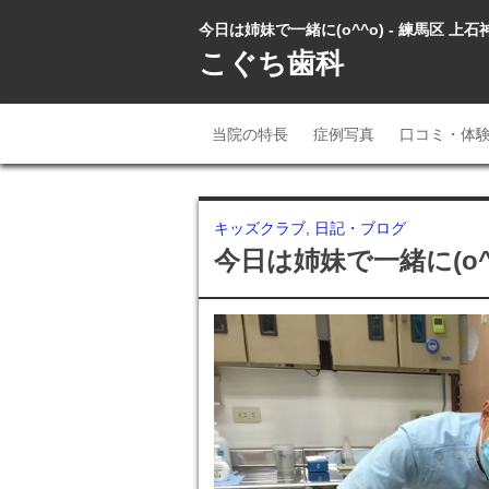
今日は姉妹で一緒に(o^^o) - 練馬区 上
こぐち歯科
当院の特長
症例写真
口コミ・体
キッズクラブ
,
日記・ブログ
今日は姉妹で一緒に(o^