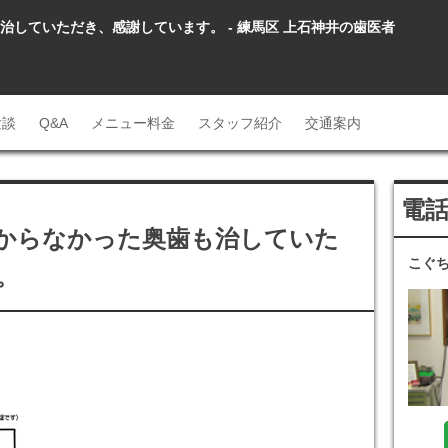
していただき、感謝しています。 - 練馬区 上石神井の歯医者
験談
Q&A
メニュー料金
スタッフ紹介
交通案内
電
からなかった奥歯も治していた
こぐ
。