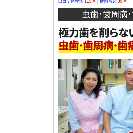
口コミ体験談
113件
症例写真
89件
虫歯･歯周病