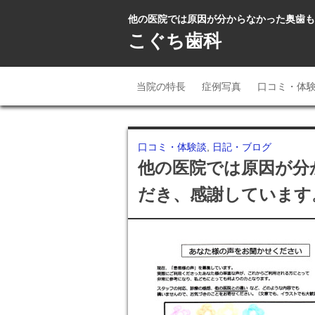
他の医院では原因が分からなかった奥歯も治
こぐち歯科
当院の特長
症例写真
口コミ・体
口コミ・体験談
,
日記・ブログ
他の医院では原因が分
だき、感謝しています