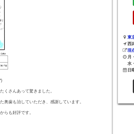
東京
西
現
月・
水・
日
)
たくさんあって驚きました。
た奥歯も治していただき、感謝しています。
からも好評です。