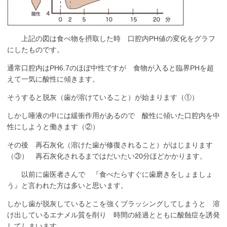
上記の図は食べ物を摂取した時 口腔内PH値の変化をグラフ
にしたものです。
通常口腔内はPH6.7のほぼ中性ですが 食物が入ると臨界PHを超
えて一気に酸性に傾きます。
そうすると脱灰（歯が溶けていること）が始まります（①）
しかし唾液の中には緩衝作用があるので 酸性に傾いた口腔内を中
性にしようと働きます（②）
その後 再石灰化（溶けた歯が修復されること）がはじまります
（③） 再石灰化されるまではだいたい20分ほどかかります。
以前に歯医者さんで 『食べたらすぐに歯磨きをしょましょ
う』と言われた方は多いと思います。
しかし歯が脱灰しているとこを強くブラッシングしてしまうと 溶
け出しているエナメル質を削り 時間の経過とともに酸蝕症を誘発
してしまいます。