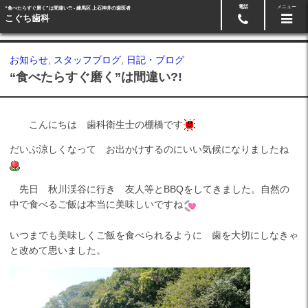
電話
メニュー
“食べたらすぐ磨く”は間違い?! - 練馬区 上石神井の歯医者
Googleマップ
03-5991-3918
こぐち歯科
お知らせ
,
スタッフブログ
,
日記・ブログ
“食べたらすぐ磨く”は間違い?!
こんにちは 歯科衛生士の棚橋です
だいぶ涼しくなって お出かけするのにいい気候になりましたね
先日 秋川渓谷に行き 友人等とBBQをしてきました。自然の
中で食べるご飯は本当に美味しいですね
いつまでも美味しくご飯を食べられるように 歯を大切にしなきゃ
と改めて思いました。