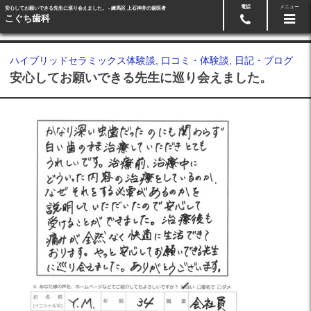
電話
メニュー
安心してお願いできる先生に巡り会えました。 - 練馬区 上石神井の歯医者
Googleマップ
03-5991-3918
こぐち歯科
ハイブリッドセラミックス体験談
,
口コミ・体験談
,
日記・ブログ
安心してお願いできる先生に巡り会えました。