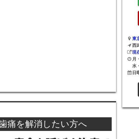
東京
西
現
月・
水・
日
･歯痛を解消したい方へ